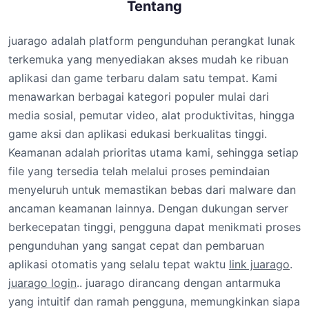
Tentang
juarago adalah platform pengunduhan perangkat lunak
terkemuka yang menyediakan akses mudah ke ribuan
aplikasi dan game terbaru dalam satu tempat. Kami
menawarkan berbagai kategori populer mulai dari
media sosial, pemutar video, alat produktivitas, hingga
game aksi dan aplikasi edukasi berkualitas tinggi.
Keamanan adalah prioritas utama kami, sehingga setiap
file yang tersedia telah melalui proses pemindaian
menyeluruh untuk memastikan bebas dari malware dan
ancaman keamanan lainnya. Dengan dukungan server
berkecepatan tinggi, pengguna dapat menikmati proses
pengunduhan yang sangat cepat dan pembaruan
aplikasi otomatis yang selalu tepat waktu
link juarago
.
juarago login
.. juarago dirancang dengan antarmuka
yang intuitif dan ramah pengguna, memungkinkan siapa