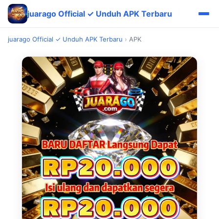
juarago Official ✓ Unduh APK Terbaru
juarago Official ✓ Unduh APK Terbaru
›
APK