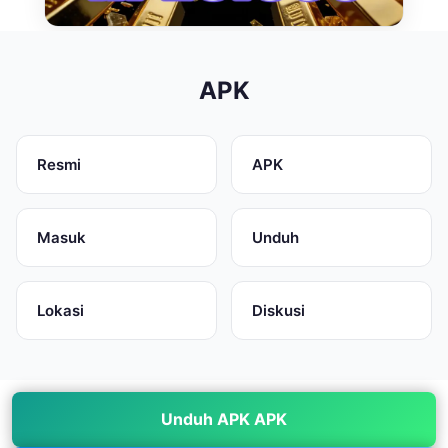
APK
Resmi
APK
Masuk
Unduh
Lokasi
Diskusi
Unduh APK APK