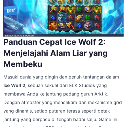
Panduan Cepat Ice Wolf 2:
Menjelajahi Alam Liar yang
Membeku
Masuki dunia yang dingin dan penuh tantangan dalam
Ice Wolf 2
, sebuah sekuel dari ELK Studios yang
membawa Anda ke jantung padang gurun Arktik.
Dengan atmosfer yang mencekam dan mekanisme grid
yang dinamis, setiap putaran terasa seperti detak
jantung yang berpacu di tengah badai salju. Game ini