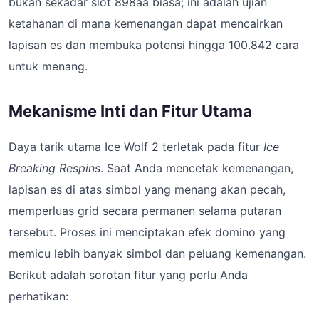
bukan sekadar slot 898aa biasa; ini adalah ujian
ketahanan di mana kemenangan dapat mencairkan
lapisan es dan membuka potensi hingga 100.842 cara
untuk menang.
Mekanisme Inti dan Fitur Utama
Daya tarik utama Ice Wolf 2 terletak pada fitur
Ice
Breaking Respins
. Saat Anda mencetak kemenangan,
lapisan es di atas simbol yang menang akan pecah,
memperluas grid secara permanen selama putaran
tersebut. Proses ini menciptakan efek domino yang
memicu lebih banyak simbol dan peluang kemenangan.
Berikut adalah sorotan fitur yang perlu Anda
perhatikan: