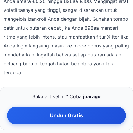
Anda antara €0,20 hingga 898aa €100. Mengingat sifat
volatilitasnya yang tinggi, sangat disarankan untuk
mengelola bankroll Anda dengan bijak. Gunakan tombol
petir untuk putaran cepat jika Anda 898aa mencari
ritme yang lebih intens, atau manfaatkan fitur X-iter jika
Anda ingin langsung masuk ke mode bonus yang paling
mendebarkan. Ingatlah bahwa setiap putaran adalah
peluang baru di tengah hutan belantara yang tak
terduga.
Suka artikel ini? Coba
juarago
Unduh Gratis