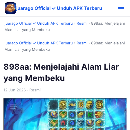
juarago Official ✓ Unduh APK Terbaru
juarago Official ✓ Unduh APK Terbaru
›
Resmi
›
898aa: Menjelajahi
Alam Liar yang Membeku
juarago Official ✓ Unduh APK Terbaru
›
Resmi
›
898aa: Menjelajahi
Alam Liar yang Membeku
898aa: Menjelajahi Alam Liar
yang Membeku
12 Jun 2026
· Resmi